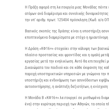
Η Πράξη αφορά στη λειτουργία μιας Μονάδας πέντε 
ατόμων ανά διαμέρισμα και συνολικής δυναμικότητα
την υπ’ αριθμ. πρωτ. 125404 πρόσκληση (Κωδ. α/α ΟΠ
Βασικός σκοπός της δράσης είναι η υποστήριξη ασυ
εποπτευόμενα διαμερίσματα με στόχο η ημιαυτόνομη 
Η Δράση «ΚΦ16+» στοχεύει στην κάλυψη των βασικώ
πλαίσιο προστασίας και φροντίδας και η ομαλή μετάβ
εργασίας μετά την ενηλικίωση. Αυτό θα επιτευχθεί 
Δικαιώματα του παιδιού και σε κάθε έκφανση της κα
παροχή υποστηρικτικών υπηρεσιών με γνώμονα την πρ
υποστήριξη και ενδυνάμωση των ασυνόδευτων εφήβων
αυτοσυντήρησης, η ανάπτυξη δεξιοτήτων, η ενίσχυση
Η Μονάδα Β «ΚΦ16+» λειτουργεί σε μισθωμένα διαμερ
ένα) στην ευρύτερη περιοχή των Αθηνών, τα οποία π