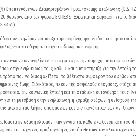
(5) Εποπτευόμενων Διαμερισμάτων Ημιαυτόνομης Διαβίωσης (Ε.Δ.Η.
ς 20 θέσεων, από τον φορέα ΕΚΠΕΘΕ- Ευρωπαϊκή Έκφραση, για το διά
Σ 4451).
νόδευτων ανηλίκων μέσω εξατομικευμένης φροντίδας και προστασίας
φιλοξενία να οδηγήσει στην σταδιακή αυτονόμηση.
ν αναγκών των ανηλίκων ταυτόχρονα με την παροχή υποστηρικτικών
αση στην ενηλικίωση τους καθώς και η υποστήριξη για την ένταξή τ
με τρόπο που να διασφαλίζεται το βέλτιστο συμφέρον του εφήβου ό
θημερινής ζωής. Ειδικότερα, πλέον της ασφαλούς στέγασης, στόχο 
οστασία, την κοινωνική ένταξη και τη σταδιακή αυτονόμησή τους. 
 για τη μετάβαση στην ενηλικίωση, η χάραξη στόχων, η ενίσχυση τη
 της ικανότητας λήψης αποφάσεων και της ικανότητας των ανηλίκων
ίσματα με εξασφαλισμένη την εγγύτητα, κάθε ένα δυναμικότητας 4 α
ληρούν τις τεχνικές προδιαγραφές και διαθέτουν τον υλικοτεχνικό 