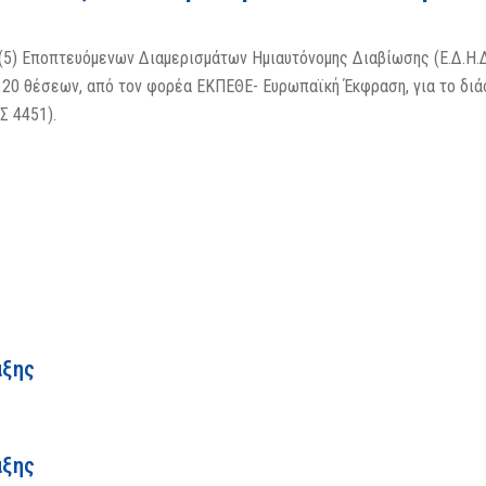
(5) Εποπτευόμενων Διαμερισμάτων Ημιαυτόνομης Διαβίωσης (Ε.Δ.Η.
ς 20 θέσεων, από τον φορέα ΕΚΠΕΘΕ- Ευρωπαϊκή Έκφραση, για το διά
Σ 4451).
αξης
αξης