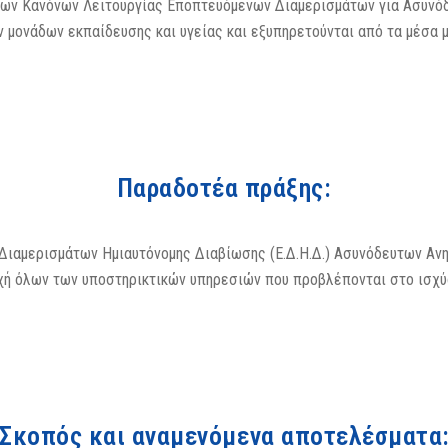
ν Κανόνων Λειτουργίας Εποπτευόμενων Διαμερισμάτων για Ασυνόδε
ν μονάδων εκπαίδευσης και υγείας και εξυπηρετούνται από τα μέσα 
Παραδοτέα πράξης:
Διαμερισμάτων Ημιαυτόνομης Διαβίωσης (Ε.Δ.Η.Δ.) Ασυνόδευτων Ανη
χή όλων των υποστηρικτικών υπηρεσιών που προβλέπονται στο ισχύο
Σκοπός και αναμενόμενα αποτελέσματα