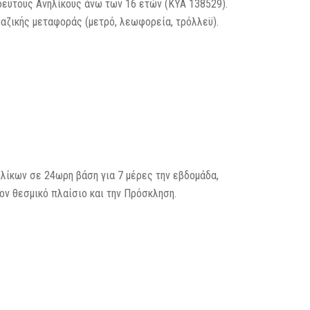
υτους Ανηλίκους άνω των 16 ετών (ΚΥΑ 138529).
μαζικής μεταφοράς (μετρό, λεωφορεία, τρόλλεϋ).
λίκων σε 24ωρη βάση για 7 μέρες την εβδομάδα,
ν θεσμικό πλαίσιο και την Πρόσκληση.
: