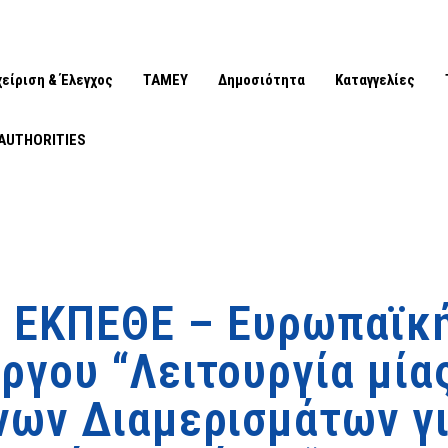
χείριση & Έλεγχος
ΤΑΜΕΥ
Δημοσιότητα
Καταγγελίες
AUTHORITIES
. ΕΚΠΕΘΕ – Ευρωπαϊκή
ργου “Λειτουργία μί
νων Διαμερισμάτων γ