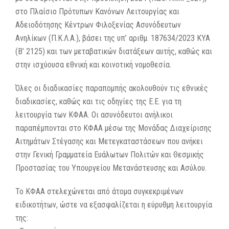
στο Πλαίσιο Πρότυπων Κανόνων Λειτουργίας και
Αδειοδότησης Κέντρων Φιλοξενίας Ασυνόδευτων
Ανηλίκων (Π.Κ.Λ.Α.), βάσει της υπ’ αριθμ. 187634/2023 ΚΥΑ
(Β’ 2125) και των μεταβατικών διατάξεων αυτής, καθώς και
στην ισχύουσα εθνική και κοινοτική νομοθεσία.
Όλες οι διαδικασίες παραπομπής ακολουθούν τις εθνικές
διαδικασίες, καθώς και τις οδηγίες της Ε.Ε. για τη
λειτουργία των ΚΦΑΑ. Οι ασυνόδευτοι ανήλικοι
παραπέμπονται στο ΚΦΑΑ μέσω της Μονάδας Διαχείρισης
Αιτημάτων Στέγασης και Μετεγκαταστάσεων που ανήκει
στην Γενική Γραμματεία Ευάλωτων Πολιτών και Θεσμικής
Προστασίας του Υπουργείου Μετανάστευσης και Ασύλου.
Το ΚΦΑΑ στελεχώνεται από άτομα συγκεκριμένων
ειδικοτήτων, ώστε να εξασφαλίζεται η εύρυθμη λειτουργία
της: