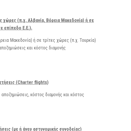
χώρες (π.χ. Αλβανία, Βόρεια Μακεδονία) ή σε
 επίπεδο Ε.Ε.).
εια Μακεδονία) ή σε τρίτες χώρες (π.χ. Τουρκία)
αποζημιώσεις και κόστος διαμονής
σεις (Charter flights)
 αποζημιώσεις, κόστος διαμονής και κόστος
εις (με ή άνευ αστυνομικής συνοδείας)