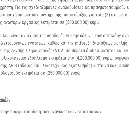
χρήστη. Για τις σχεδιαζόμενες αναβαθμίσεις θα πραγματοποιηθούν 
ια παροχή υπηρεσιών συντήρησης -υποστήριξης για τρία (3) έτη μετ
ις ανωτέρω εργασίες εκτιμάται σε (500.000,00) ευρώ.
ριλαμβάνει ενίσχυση της υποδομής για την κάλυψη των επιπλέον ανα
ειτουργικών ενοτήτων, καθώς και την επίτευξη διατάξεων υψηλής 
ς της Δ-νσης Πληροφορικής/A.E.A. σε θέματα διαθεσιμότητας και ε
 υλικοτεχνικό εξοπλισμό εκτιμάται στα (4.200.000,00) ευρώ, σύμφω
σης AFIS (άδειες και υλικοτεχνικός εξοπλισμός) ώστε να καλυφθούν
λογισμός εκτιμάται σε (250.000,00) ευρώ.
οφές.
α την πραγματοποίηση των αναγκαστικών επιστροφών.