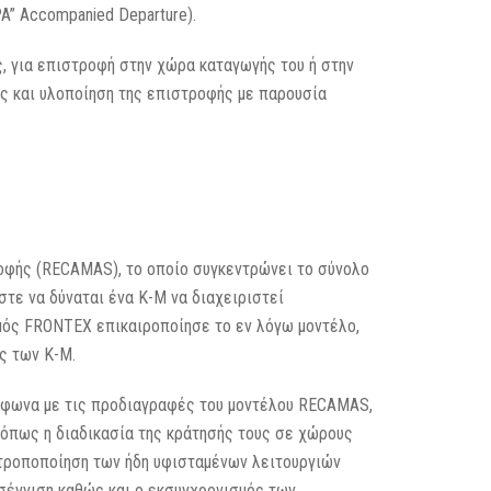
A” Accompanied Departure).
, για επιστροφή στην χώρα καταγωγής του ή στην
ς και υλοποίηση της επιστροφής με παρουσία
οφής (RECAMAS), το οποίο συγκεντρώνει το σύνολο
τε να δύναται ένα Κ-Μ να διαχειριστεί
μός FRONTEX επικαιροποίησε το εν λόγω μοντέλο,
ς των Κ-Μ.
μφωνα με τις προδιαγραφές του μοντέλου RECAMAS,
 όπως η διαδικασία της κράτησής τους σε χώρους
η τροποποίηση των ήδη υφισταμένων λειτουργιών
σέγγιση καθώς και ο εκσυγχρονισμός των