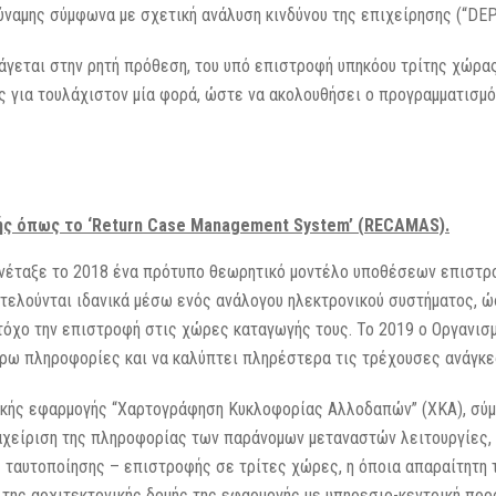
δύναμης σύμφωνα με σχετική ανάλυση κινδύνου της επιχείρησης (“DEP
γεται στην ρητή πρόθεση, του υπό επιστροφή υπηκόου τρίτης χώρας
για τουλάχιστον μία φορά, ώστε να ακολουθήσει ο προγραμματισμό
ής όπως το ‘Return Case Management System’ (RECAMAS).
νέταξε το 2018 ένα πρότυπο θεωρητικό μοντέλο υποθέσεων επιστρ
τελούνται ιδανικά μέσω ενός ανάλογου ηλεκτρονικού συστήματος, ώσ
όχο την επιστροφή στις χώρες καταγωγής τους. Το 2019 ο Οργανισ
ρω πληροφορίες και να καλύπτει πληρέστερα τις τρέχουσες ανάγκε
ιακής εφαρμογής “Χαρτογράφηση Κυκλοφορίας Αλλοδαπών” (ΧΚΑ), σύ
ιαχείριση της πληροφορίας των παράνομων μεταναστών λειτουργίες,
ης ταυτοποίησης – επιστροφής σε τρίτες χώρες, η όποια απαραίτητ
ης αρχιτεκτονικής δομής της εφαρμογής με υπηρεσιο-κεντρική προ