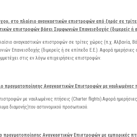
υ, στο πλαίσιο αναγκαστικών επιστροφών από ξηράς σε τρίτες 
στικών επιστροφών βάσει Συμφωνιών Επανεισδοχής (διμερείς ή σε
αίσιο αναγκαστικών επιστροφών σε τρίτες χώρες (π.χ. Αλβανία, Βόρ
ιών Επανεισδοχής (διμερείς ή σε επίπεδο Ε.Ε.). Αφορά ημερήσιες 
υμμετέχει στις εν λόγω επιχειρήσεις επιστροφών.
ο πραγματοποίησης Αναγκαστικών Επιστροφών με ναυλωμένες πτή
ιστροφών με ναυλωμένες πτήσεις (Charter flights).Αφορά ημερήσιες
άλυμα διαμονής)του αστυνομικού προσωπικού.
 πραγματοποίησης Αναγκαστικών Επιστροφών με εμπορικές πτήσ