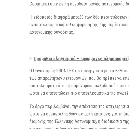
Departure) είτε με τη συνοδεία ικανής αστυνομικής 
Η ειδοποιός διαφορά μεταξύ των δύο περιπτώσεων ά
αναποτελεσματική τελεσφόρηση της 1ης περίπτωσης 
αστυνομικής συνοδείας.
Προμήθεια λογισμικά – εφαρμογές πληροφορικ
Ο Οργανισμός FRONTEX σε συνεργασία με τα Κ-Μ συ
των απαραίτητων λειτουργιών, που θα πρέπει να επι
αποτελεσματικά τους παράνομους αλλοδαπούς, με στ
ώστε να αποτυπώσει πιο αποτελεσματικά τις ανωτέ
Το έργο περιλαμβάνει την επέκταση της επιχειρησ
ώστε να συμπεριληφθούν σε αυτή κρίσιμες για τη δ
διαμονής της Ελληνικής Αστυνομίας, η διαδικασία τ
καταχώρησης – δακτυλοσκόπησης, η αναδιαμόρφωση τ