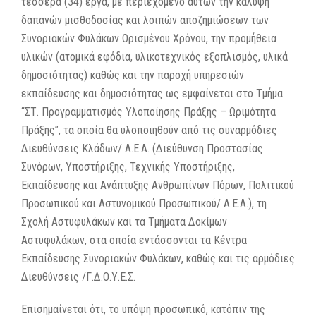
τέσσερα (34) έργα, με περιεχόμενο αυτών την κάλυψη
δαπανών μισθοδοσίας και λοιπών αποζημιώσεων των
Συνοριακών Φυλάκων Ορισμένου Χρόνου, την προμήθεια
υλικών (ατομικά εφόδια, υλικοτεχνικός εξοπλισμός, υλικά
δημοσιότητας) καθώς και την παροχή υπηρεσιών
εκπαίδευσης και δημοσιότητας ως εμφαίνεται στο Τμήμα
“ΣΤ. Προγραμματισμός Υλοποίησης Πράξης – Ωριμότητα
Πράξης”, τα οποία θα υλοποιηθούν από τις συναρμόδιες
Διευθύνσεις Κλάδων/ Α.Ε.Α. (Διεύθυνση Προστασίας
Συνόρων, Υποστήριξης, Τεχνικής Υποστήριξης,
Εκπαίδευσης και Ανάπτυξης Ανθρωπίνων Πόρων, Πολιτικού
Προσωπικού και Αστυνομικού Προσωπικού/ Α.Ε.Α.), τη
Σχολή Αστυφυλάκων και τα Τμήματα Δοκίμων
Αστυφυλάκων, στα οποία εντάσσονται τα Κέντρα
Εκπαίδευσης Συνοριακών Φυλάκων, καθώς και τις αρμόδιες
Διευθύνσεις /Γ.Δ.Ο.Υ.Ε.Σ.
Επισημαίνεται ότι, το υπόψη προσωπικό, κατόπιν της