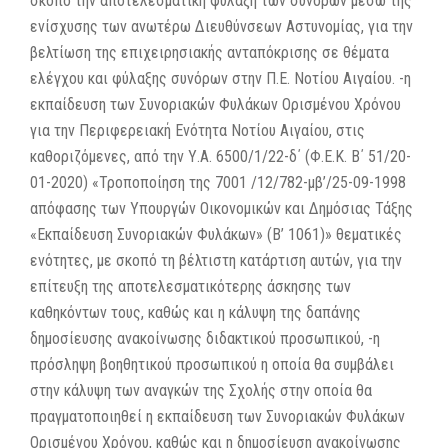
σκοπό την αποτελεσματική φύλαξη των συνόρων μέσω της
ενίσχυσης των ανωτέρω Διευθύνσεων Αστυνομίας, για την
βελτίωση της επιχειρησιακής ανταπόκρισης σε θέματα
ελέγχου και φύλαξης συνόρων στην Π.Ε. Νοτίου Αιγαίου. -η
εκπαίδευση των Συνοριακών Φυλάκων Ορισμένου Χρόνου
για την Περιφερειακή Ενότητα Νοτίου Αιγαίου, στις
καθοριζόμενες, από την Υ.Α. 6500/1/22-δ΄ (Φ.Ε.Κ. Β΄ 51/20-
01-2020) «Τροποποίηση της 7001 /12/782-μβ’/25-09-1998
απόφασης των Υπουργών Οικονομικών και Δημόσιας Τάξης
«Εκπαίδευση Συνοριακών Φυλάκων» (Β’ 1061)» θεματικές
ενότητες, με σκοπό τη βέλτιστη κατάρτιση αυτών, για την
επίτευξη της αποτελεσματικότερης άσκησης των
καθηκόντων τους, καθώς και η κάλυψη της δαπάνης
δημοσίευσης ανακοίνωσης διδακτικού προσωπικού, -η
πρόσληψη βοηθητικού προσωπικού η οποία θα συμβάλει
στην κάλυψη των αναγκών της Σχολής στην οποία θα
πραγματοποιηθεί η εκπαίδευση των Συνοριακών Φυλάκων
Ορισμένου Χρόνου, καθώς και η δημοσίευση ανακοίνωσης