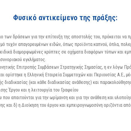
Φυσικό αντικείμενο της πράξης:
ιο των δράσεων για την επίτευξη της αποστολής του, πρόκειται να 
σμό τυχόν απαγορευμένων ειδών, όπως προϊόντα καπνού, όπλα, πολεμ
ειδικά διαμορφωμένες κρύπτες σε οχήματα διαφόρων τύπων και εμπ
ασυνοριακού εγκλήματος.
ερνητικής Επιτροπής Συμβάσεων Στρατηγικής Σημασίας, η εν λόγω Π
αι ορίστηκε η Ελληνική Εταιρεία Συμμετοχών και Περιουσίας Α.Ε., 
ς διαδικασίας (και κάθε διαδικασίας ανάθεσης) και παρακολούθηση
σης Έργου και η λειτουργία του Γραφείου
υ που απαιτούνται για την ωρίμανση και για την ανάθεση και υλοποίη
ης και δ) η Διοίκηση του έργου και εμπειρογνωμοσύνη οριζόντια από