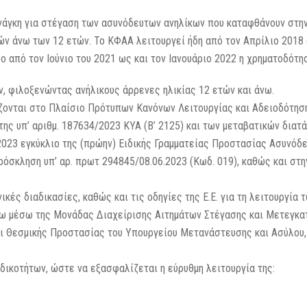
νάγκη για στέγαση των ασυνόδευτων ανηλίκων που καταφθάνουν στην
ών άνω των 12 ετών. Το ΚΦΑΑ λειτουργεί ήδη από τον Απρίλιο 2018 
δο από τον Ιούνιο του 2021 ως και τον Ιανουάριο 2022 η χρηματοδότ
, φιλοξενώντας ανήλικους άρρενες ηλικίας 12 ετών και άνω.
ίζονται στο Πλαίσιο Πρότυπων Κανόνων Λειτουργίας και Αδειοδότη
της υπ’ αριθμ. 187634/2023 ΚΥΑ (Β’ 2125) και των μεταβατικών διατ
.2023 εγκύκλιο της (πρώην) Ειδικής Γραμματείας Προστασίας Ασυνόδ
σκληση υπ’ αρ. πρωτ 294845/08.06.2023 (Κωδ. 019), καθώς και στη
κές διαδικασίες, καθώς και τις οδηγίες της Ε.Ε. για τη λειτουργία 
σω μέσω της Μονάδας Διαχείρισης Αιτημάτων Στέγασης και Μετεγκ
αι Θεσμικής Προστασίας του Υπουργείου Μετανάστευσης και Ασύλου,
ικοτήτων, ώστε να εξασφαλίζεται η εύρυθμη λειτουργία της: