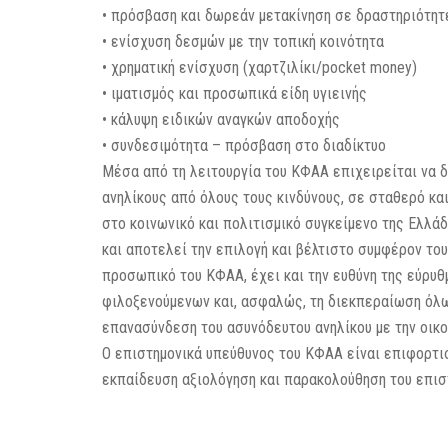
• πρόσβαση και δωρεάν μετακίνηση σε δραστηριότητ
• ενίσχυση δεσμών με την τοπική κοινότητα
• χρηματική ενίσχυση (χαρτζιλίκι/pocket money)
• ιματισμός και προσωπικά είδη υγιεινής
• κάλυψη ειδικών αναγκών αποδοχής
• συνδεσιμότητα – πρόσβαση στο διαδίκτυο
Μέσα από τη λειτουργία του ΚΦΑΑ επιχειρείται να δ
ανηλίκους από όλους τους κινδύνους, σε σταθερό κα
στο κοινωνικό και πολιτισμικό συγκείμενο της Ελλάδ
και αποτελεί την επιλογή και βέλτιστο συμφέρον του
προσωπικό του ΚΦΑΑ, έχει και την ευθύνη της εύρυ
φιλοξενούμενων και, ασφαλώς, τη διεκπεραίωση όλω
επανασύνδεση του ασυνόδευτου ανηλίκου µε την οικογ
Ο επιστημονικά υπεύθυνος του ΚΦΑΑ είναι επιφορτισ
εκπαίδευση αξιολόγηση και παρακολούθηση του επισ