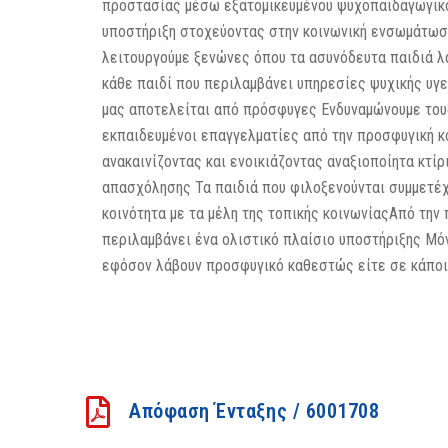
προστασίας μέσω εξατομικευμένου ψυχοπαιδαγωγικού
υποστήριξη στοχεύοντας στην κοινωνική ενσωμάτωση
λειτουργούμε ξενώνες όπου τα ασυνόδευτα παιδιά λ
κάθε παιδί που περιλαμβάνει υπηρεσίες ψυχικής υγ
μας αποτελείται από πρόσφυγες Ενδυναμώνουμε τους
εκπαιδευμένοι επαγγελματίες από την προσφυγική κο
ανακαινίζοντας και ενοικιάζοντας αναξιοποίητα κτ
απασχόλησης Τα παιδιά που φιλοξενούνται συμμετέχο
κοινότητα με τα μέλη της τοπικής κοινωνίαςΑπό την
περιλαμβάνει ένα ολιστικό πλαίσιο υποστήριξης Μόν
εφόσον λάβουν προσφυγικό καθεστώς είτε σε κάπο
Απόφαση Ένταξης / 6001708