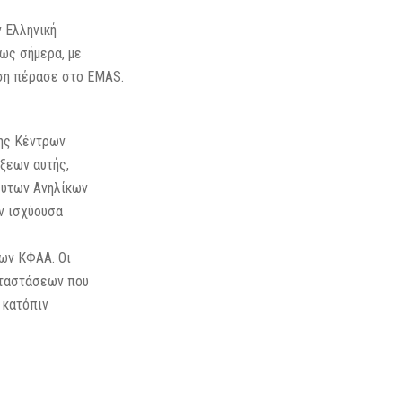
 Ελληνική
ως σήμερα, με
ηση πέρασε στο EMAS.
σης Κέντρων
άξεων αυτής,
ευτων Ανηλίκων
ν ισχύουσα
των ΚΦΑΑ. Οι
αταστάσεων που
 κατόπιν