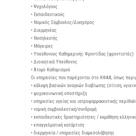
• Ψυχολόγους
• Εκπαιδευτικούς
• Νομικός Σύμβουλος/Δικηγόρος
• Διερμηνέας
• Νοσηλευτής
• Μάγειρες
• Υπεύθυνους Καθημερινής Φροντίδας (φροντιστές)
• Διοικητικά Υπεύθυνος
• Άτομο Καθαρισμού
Οι υπηρεσίες που παρέχονται στο ΚΦΑΑ, όπως περιγ
• κάλυψη βασικών αναγκών διαβίωσης (σίτιση, υγιειν
• ψυχοκοινωνική υποστήριξη
• υπηρεσίες υγείας και ιατροφαρμακευτικής περίθα
• νομική συμβουλευτική/συνδρομή
• εκπαιδευτικές δραστηριότητες / εκμάθηση ελληνικ
• επαγγελματική κατάρτιση
• διερμηνεία / υπηρεσίες διαμεσολάβησης