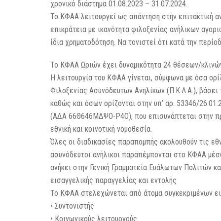
χρονικό διάστημα 01.08.2023 – 31.07.2024.
Το ΚΦΑΑ λειτουργεί ως απάντηση στην επιτακτική α
επικράτεια με ικανότητα φιλοξενίας ανήλικων αγορι
ίδια χρηματοδότηση. Να τονιστεί ότι κατά την περίο
Το ΚΦΑΑ Ωριών έχει δυναμικότητα 24 θέσεων/κλινών
Η λειτουργία του ΚΦΑΑ γίνεται, σύμφωνα με όσα ορ
Φιλοξενίας Ασυνόδευτων Ανηλίκων (Π.Κ.Λ.Α.), βάσει 
καθώς και όσων ορίζονται στην υπ’ αρ. 53346/26.01
(ΑΔΑ 66Θ646ΜΔΨΟ-Ρ4Ο), που επισυνάπτεται στην πρό
εθνική και κοινοτική νομοθεσία.
Όλες οι διαδικασίες παραπομπής ακολουθούν τις εθνι
ασυνόδευτοι ανήλικοι παραπέμπονται στο ΚΦΑΑ µέ
ανήκει στην Γενική Γραμματεία Ευάλωτων Πολιτών κ
εισαγγελικής παραγγελίας και εντολής
Το ΚΦΑΑ στελεχώνεται από άτομα συγκεκριμένων ειδ
• Συντονιστής
• Κοινωνικούς λειτουργούς