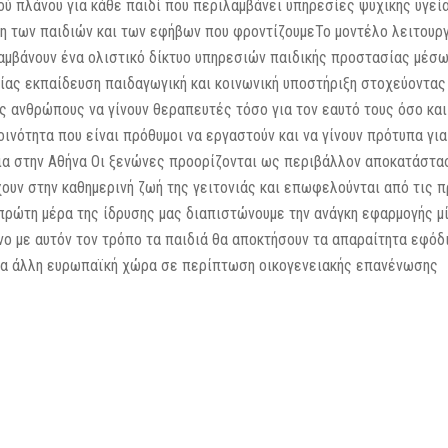
 πλάνου για κάθε παιδί που περιλαμβάνει υπηρεσίες ψυχικής υγεία
 των παιδιών και των εφήβων που φροντίζουμεΤο μοντέλο λειτουργ
αμβάνουν ένα ολιστικό δίκτυο υπηρεσιών παιδικής προστασίας μέσ
είας εκπαίδευση παιδαγωγική και κοινωνική υποστήριξη στοχεύοντα
 ανθρώπους να γίνουν θεραπευτές τόσο για τον εαυτό τους όσο και 
ινότητα που είναι πρόθυμοι να εργαστούν και να γίνουν πρότυπα για
ίρια στην Αθήνα Οι ξενώνες προορίζονται ως περιβάλλον αποκατάστ
υν στην καθημερινή ζωή της γειτονιάς και επωφελούνται από τις π
 πρώτη μέρα της ίδρυσης μας διαπιστώνουμε την ανάγκη εφαρμογής μ
ο με αυτόν τον τρόπο τα παιδιά θα αποκτήσουν τα απαραίτητα εφόδι
ια άλλη ευρωπαϊκή χώρα σε περίπτωση οικογενειακής επανένωσης