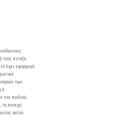
συνόδευτους
ή τους ένταξη
υτό έχει εφαρμογή
ρικτικό
αναγκών των
 ή
ν του παιδιού.
, τη συνεχή
οσίας αυτού.