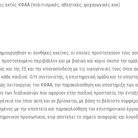
ες εκτός ΚΦΑΑ (πολιτισμικές, αθλητικές, ψυχαγωγικές κοκ)
ημιουργηθούν οι συνθήκες εκείνες, οι οποίες προστατεύουν τους α
ι προστατευμένο περιβάλλον και µε βασικό και κύριο σκοπό την ομαλ
ας και της ΕΕ και την επανασύνδεση µε τις οικογένειές τους όπου α
 κάθε παιδιού. Ο/Η συντονιστής, η επιστημονική ομάδα και το υποστη
θμης λειτουργίας του ΚΦΑΑ, την παρακολούθηση και υποστήριξη των 
ν των διαδικασιών που αφορούν στην παιδική προστασία, την ένταξη
ένειά του όπου αυτή και αν βρίσκεται, µε βάση το βέλτιστο συμφέρο
μένος με την εποπτεία και παρακολούθηση του επιστημονικού έργου
τημονικού προσωπικού, ενώ αποτελεί το σημείο αναφοράς και λογοδ