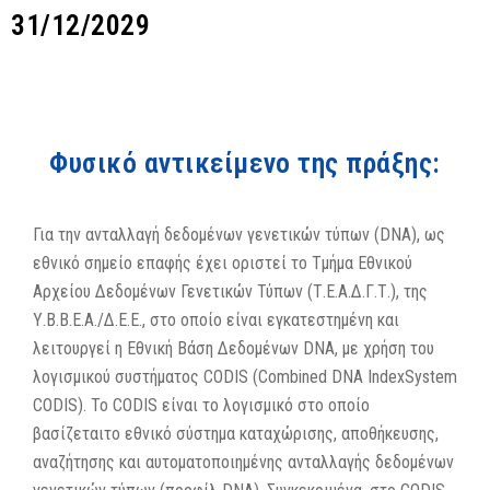
31/12/2029
Φυσικό αντικείμενο της πράξης:
Για την ανταλλαγή δεδομένων γενετικών τύπων (DNA), ως
εθνικό σημείο επαφής έχει οριστεί το Τμήμα Εθνικού
Αρχείου Δεδομένων Γενετικών Τύπων (Τ.Ε.Α.Δ.Γ.Τ.), της
Υ.Β.Β.Ε.Α./Δ.Ε.Ε., στο οποίο είναι εγκατεστημένη και
λειτουργεί η Εθνική Βάση Δεδομένων DNA, με χρήση του
λογισμικού συστήματος CODIS (Combined DNA IndexSystem
CODIS). Το CODIS είναι το λογισμικό στο οποίο
βασίζεταιτο εθνικό σύστημα καταχώρισης, αποθήκευσης,
αναζήτησης και αυτοματοποιημένης ανταλλαγής δεδομένων