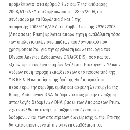
προβλέπονται στα άρθρα 2 έως και 7 της απόφασης
2008/615/ΔΕΥ του Συμβουλίου της 23?6?2008, σε
συνδυασμό με τα Κεφάλαια 2 και 3 της
απόφασης 2008/616/ΔΕΥ του Συμβουλίου της 23?6?2008
(Αποφάσεις Prum) κρίνεται απαραίτητη η αναβάθμιση τόσο
των υπολογιστικών συστημάτων του λογισμικού που
χρησιμοποιείται για την οργάνωση και λειτουργία του
Εθνικού Αρχείου Δεδομένων DNA(CODIS), όσο και του
εξοπλισμού του Εργαστηρίου Ανάλυσης Βιολογικών Υλικών
Ατόμων και η παροχή εκπαιδεύσεων στο προσωπικό της
Υ.Β.Β.Ε.Α. Η υλοποίηση της δράσης θα διασφαλίσει
περαιτέρω την εύρυθμη, ομαλή και ασφαλή λειτουργία της
Βάσης Δεδομένων DNA, δεδομένου πως με την έναρξη της
ανταλλαγής δεδομένων DNA, βάσει των Αποφάσεων Prum,
έχει επέλθει κατακόρυφη αύξηση του όγκου των
δεδομένων και των απαιτήσεων διαχείρισης αυτής. Επίσης
θα καταστήσει δυνατή την συνεχή αναβάθμιση του