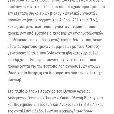
γενετικών τύπων (προφίλ DNA). Συγκεκριμένα, στο CODIS
εισάγονται γενετικοί τύποι, οι οποίοι έχουν προκύψει από
την εξέταση συγκριτικών βιολογικών υλικών γνωστών
προσώπων (κατ’ εφαρμογή του Άρθρου 201 του Κ.Π.Δ.),
καθώς και γενετικοί τύποι αγνώστων ατόμων, οι οποίοι
προέκυψαν από εξετάσεις πειστηρίων εγκληματολογικών
υποθέσεων, με σκοπό την αναζήτηση πιθανών ταυτίσεων
μέσω αυτοματοποιημένων συγκρίσεων με τους λοιπούς
γενετικούς τύπους που βρίσκονται ήδη καταχωρισμένοι
στο Αρχείο. . Επίσης, εισάγονται γενετικοί τύποι που
προορίζονται για την ταυτοποίηση αγνοουμένων ατόμων
(διαδικασία διακριτή και διαφορετική από την αντίστοιχη
ποινική).
Στο πλαίσιο της λειτουργίας του Εθνικού Αρχείου
Δεδομένων Γενετικών Τύπων / Υποδιεύθυνση Βιολογικών
και Βιοχημικών Εξετάσεων και Αναλύσεων (Υ.Β.Β.Ε.Α.) και
της ανταλλαγής δεδομένων σε εφαρμογή των όσων