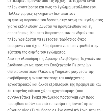
αντικείμενο έρευνας από τις Αρχές. Ταυτόχρονα είναι
πλέον αναντίρρητο και πως το έγκλημα μεταλλάσσεται.
Πολλές μορφές εγκλημάτων δεν απαιτούν
τη φυσική παρουσία του δράστη στην σκηνή του εγκλήματος
για να εκδηλωθούν. Δύναται να πραγματωθούν και εξ
αποστάσεως. Και στην διερεύνηση των συνθηκών του
πλέον χρειάζεται να εξεταστεί τεράστιος όγκος
δεδομένων και όχι απλά η έρευνα να επικεντρωθεί στην
εξέταση της σκηνής του εγκλήματος.
Από την υλοποίηση της Δράσης «Αναβάθμιση Τεχνικών και
Διαδικασιών ως προς την Επεξεργασία Πειστηρίων
Οπτικοακουστικού Υλικού», η Υπηρεσία μας, μέσω της
αναβάθμισης ή αντικατάστασης του υπάρχοντος
εργαστηριακού και άλλου εξοπλισμού, της προμήθειας και
λειτουργίας ειδικού χώρου ηχογράφησης, (που
συγχωνεύτηκε ένεκα συνάφειας προτεινόμενων προς
προμήθεια ειδών και υπό το πνεύμα της δυνατότητας
σύναψης μίας (1) σύμβασης σε ένα συνολικό έργο, ήτοι το