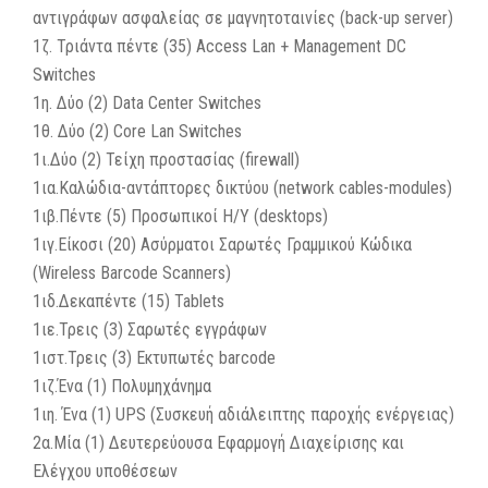
αντιγράφων ασφαλείας σε μαγνητοταινίες (back-up server)
1ζ. Τριάντα πέντε (35) Access Lan + Management DC
Switches
1η. Δύο (2) Data Center Switches
1θ. Δύο (2) Core Lan Switches
1ι.Δύο (2) Τείχη προστασίας (firewall)
1ια.Καλώδια-αντάπτορες δικτύου (network cables-modules)
1ιβ.Πέντε (5) Προσωπικοί Η/Υ (desktops)
1ιγ.Είκοσι (20) Ασύρματοι Σαρωτές Γραμμικού Κώδικα
(Wireless Barcode Scanners)
1ιδ.Δεκαπέντε (15) Tablets
1ιε.Τρεις (3) Σαρωτές εγγράφων
1ιστ.Τρεις (3) Εκτυπωτές barcode
1ιζ.Ένα (1) Πολυμηχάνημα
1ιη. Ένα (1) UPS (Συσκευή αδιάλειπτης παροχής ενέργειας)
2α.Μία (1) Δευτερεύουσα Εφαρμογή Διαχείρισης και
Ελέγχου υποθέσεων