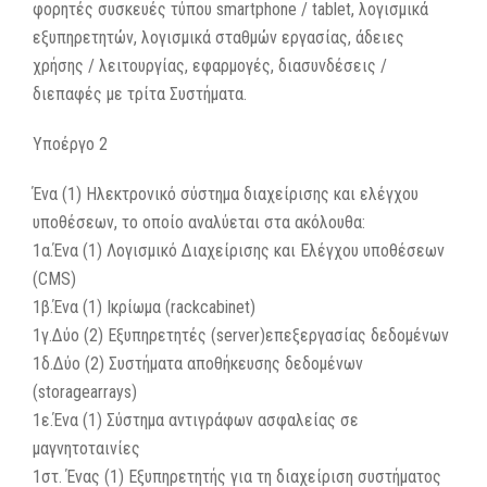
φορητές συσκευές τύπου smartphone / tablet, λογισμικά
εξυπηρετητών, λογισμικά σταθμών εργασίας, άδειες
χρήσης / λειτουργίας, εφαρμογές, διασυνδέσεις /
διεπαφές με τρίτα Συστήματα.
Υποέργο 2
Ένα (1) Ηλεκτρονικό σύστημα διαχείρισης και ελέγχου
υποθέσεων, το οποίο αναλύεται στα ακόλουθα:
1α.Ένα (1) Λογισμικό Διαχείρισης και Ελέγχου υποθέσεων
(CMS)
1β.Ένα (1) Ικρίωμα (rackcabinet)
1γ.Δύο (2) Εξυπηρετητές (server)επεξεργασίας δεδομένων
1δ.Δύο (2) Συστήματα αποθήκευσης δεδομένων
(storagearrays)
1ε.Ένα (1) Σύστημα αντιγράφων ασφαλείας σε
μαγνητοταινίες
1στ. Ένας (1) Εξυπηρετητής για τη διαχείριση συστήματος