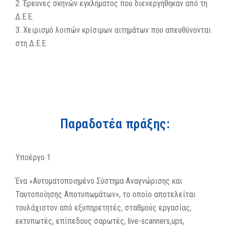
2. Έρευνες σκηνών εγκλήματος που διενεργήθηκαν από τη
Δ.Ε.Ε.
3. Χειρισμό λοιπών κρίσιμων αιτημάτων που απευθύνονται
στη Δ.Ε.Ε.
Παραδοτέα πράξης:
Υποέργο 1
Ένα «Αυτοματοποιημένο Σύστημα Αναγνώρισης και
Ταυτοποίησης Αποτυπωμάτων», το οποίο αποτελείται
τουλάχιστον από εξυπηρετητές, σταθμούς εργασίας,
εκτυπωτές, επίπεδους σαρωτές, live-scanners,ups,