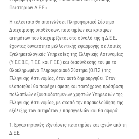
Πειστηρίων Δ.Ε.Ε.».
Η τελευταία θα αποτελέσει Πληροφοριακό Σύστημα
Διαχείρισης υποθέσεων, πειστηρίων και κρίσιμων
αιτημάτων που διαχειρίζεται στο σύνολό της η Δ.Ε.Ε.,
έχοντας δυνατότητα μελλοντικής εφαρμογής σε λοιπές
Εγκληματολογικές Υπηρεσίες της Ελληνικής Αστυνομίας
(Υ.Ε.Ε.Β.Ε., Τ.Ε.Ε. και Γ.Ε.Ε.) και διασύνδεσής του με το
Ολοκληρωμένο Πληροφοριακό Σύστημα (Ο.Π.Σ.) της
Ελληνικής Αστυνομίας, όταν αυτό δημιουργηθεί. Όταν
υλοποιηθεί θα παρέχει άμεση και ταυτόχρονη πρόσβαση
πολλαπλών εξουσιοδοτημένων χρηστών Υπηρεσιών της
Ελληνικής Αστυνομίας, με σκοπό την παρακολούθηση της
εξέλιξης των αιτημάτων / παραγγελιών και θα αφορά:
1. Εργαστηριακές εξετάσεις πειστηρίων και ιχνών από τη
Δ.Ε.Ε.