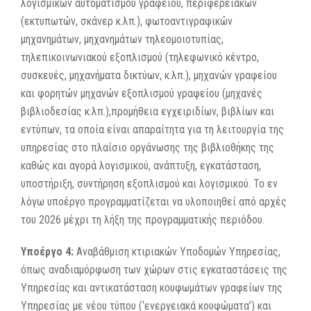
λογισμικών αυτοματισμού γραφείου, περιφερειακών
(εκτυπωτών, σκάνερ κ.λπ.), φωτοαντιγραφικών
μηχανημάτων, μηχανημάτων τηλεομοιοτυπίας,
τηλεπικοινωνιακού εξοπλισμού (τηλεφωνικό κέντρο,
συσκευές, μηχανήματα δικτύων, κ.λπ.), μηχανών γραφείου
και φορητών μηχανών εξοπλισμού γραφείου (μηχανές
βιβλιοδεσίας κ.λπ.),προμήθεια εγχειριδίων, βιβλίων και
εντύπων, τα οποία είναι απαραίτητα για τη λειτουργία της
υπηρεσίας στο πλαίσιο οργάνωσης της βιβλιοθήκης της
καθώς και αγορά λογισμικού, ανάπτυξη, εγκατάσταση,
υποστήριξη, συντήρηση εξοπλισμού και λογισμικού. Το εν
λόγω υποέργο προγραμματίζεται να υλοποιηθεί από αρχές
του 2026 μέχρι τη λήξη της προγραμματικής περιόδου.
Υποέργο 4:
Αναβάθμιση κτιριακών Υποδομών Υπηρεσίας,
όπως αναδιαμόρφωση των χώρων στις εγκαταστάσεις της
Υπηρεσίας και αντικατάσταση κουφωμάτων γραφείων της
Υπηρεσίας με νέου τύπου (‘ενεργειακά κουφώματα’) και