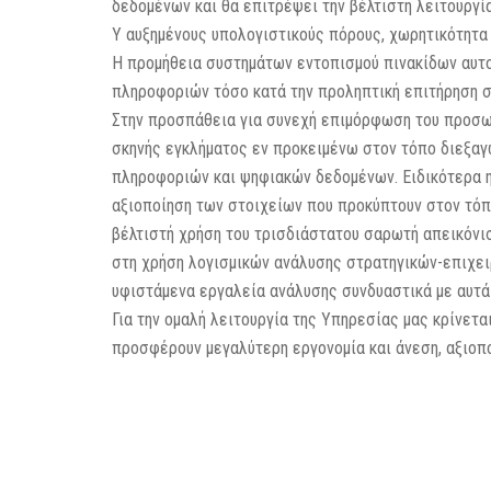
δεδομένων και θα επιτρέψει την βέλτιστη λειτουργία
Υ αυξημένους υπολογιστικούς πόρους, χωρητικότητα 
Η προμήθεια συστημάτων εντοπισμού πινακίδων αυτο
πληροφοριών τόσο κατά την προληπτική επιτήρηση σ
Στην προσπάθεια για συνεχή επιμόρφωση του προσωπι
σκηνής εγκλήματος εν προκειμένω στον τόπο διεξαγ
πληροφοριών και ψηφιακών δεδομένων. Ειδικότερα η
αξιοποίηση των στοιχείων που προκύπτουν στον τό
βέλτιστή χρήση του τρισδιάστατου σαρωτή απεικόνισ
στη χρήση λογισμικών ανάλυσης στρατηγικών-επιχει
υφιστάμενα εργαλεία ανάλυσης συνδυαστικά με αυτά
Για την ομαλή λειτουργία της Υπηρεσίας μας κρίνετ
προσφέρουν μεγαλύτερη εργονομία και άνεση, αξιοπ