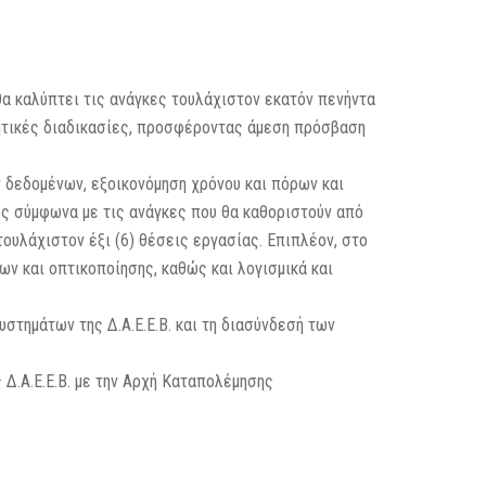
θα καλύπτει τις ανάγκες τουλάχιστον εκατόν πενήντα
κητικές διαδικασίες, προσφέροντας άμεση πρόσβαση
 δεδομένων, εξοικονόμηση χρόνου και πόρων και
ός σύμφωνα με τις ανάγκες που θα καθοριστούν από
τουλάχιστον έξι (6) θέσεις εργασίας. Επιπλέον, στο
ν και οπτικοποίησης, καθώς και λογισμικά και
υστημάτων της Δ.Α.Ε.Ε.Β. και τη διασύνδεσή των
 Δ.Α.Ε.Ε.Β. με την Αρχή Καταπολέμησης