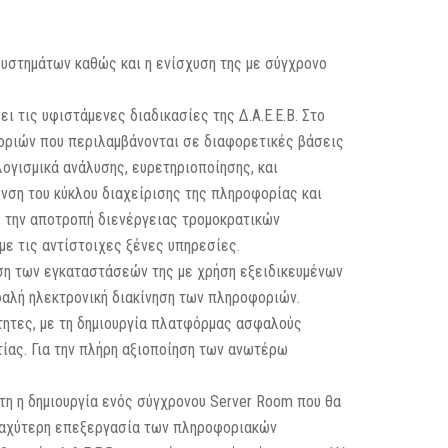
συστημάτων καθώς και η ενίσχυση της με σύγχρονο
τις υφιστάμενες διαδικασίες της Δ.Α.Ε.Ε.Β. Στο
φοριών που περιλαμβάνονται σε διαφορετικές βάσεις
ογισμικά ανάλυσης, ευρετηριοποίησης, και
νση του κύκλου διαχείρισης της πληροφορίας και
 την αποτροπή διενέργειας τρομοκρατικών
ε τις αντίστοιχες ξένες υπηρεσίες.
ση των εγκαταστάσεών της με χρήση εξειδικευμένων
φαλή ηλεκτρονική διακίνηση των πληροφοριών.
τητες, με τη δημιουργία πλατφόρμας ασφαλούς
ίας. Για την πλήρη αξιοποίηση των ανωτέρω
η η δημιουργία ενός σύγχρονου Server Room που θα
 ταχύτερη επεξεργασία των πληροφοριακών