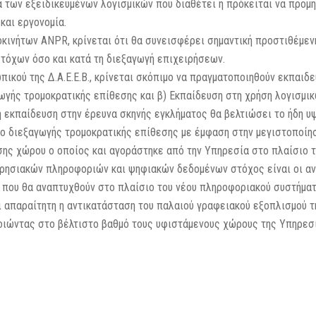
 των εξειδικευμένων λογισμικών που διαθέτει ή πρόκειται να προμηθ
και εργονομία.
κινήτων ANPR, κρίνεται ότι θα συνεισφέρει σημαντική προστιθέμενη
τόχων όσο και κατά τη διεξαγωγή επιχειρήσεων.
κού της Δ.Α.Ε.Ε.Β., κρίνεται σκόπιμο να πραγματοποιηθούν εκπαιδε
ωγής τρομοκρατικής επίθεσης και β) Εκπαίδευση στη χρήση λογισμ
 εκπαίδευση στην έρευνα σκηνής εγκλήματος θα βελτιώσει το ήδη 
πο διεξαγωγής τρομοκρατικής επίθεσης με έμφαση στην μεγιστοποίη
ης χώρου ο οποίος και αγοράστηκε από την Υπηρεσία στο πλαίσιο το
ρησιακών πληροφοριών και ψηφιακών δεδομένων στόχος είναι οι ανα
 που θα αναπτυχθούν στο πλαίσιο του νέου πληροφοριακού συστήματ
αι απαραίτητη η αντικατάσταση του παλαιού γραφειακού εξοπλισμού 
οιώντας στο βέλτιστο βαθμό τους υφιστάμενους χώρους της Υπηρεσ