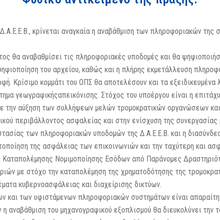
Δ.Α.Ε.Ε.Β., κρίνεται αναγκαία η αναβάθμιση των πληροφοριακών της 
ς θα αναβαθμίσει τις πληροφοριακές υποδομές και θα ψηφιοποιήσει 
ψηφιοποίηση του αρχείου, καθώς και η πλήρης εκμετάλλευση πληρο
φή. Κρίσιμο κομμάτι του ΟΠΣ θα αποτελέσουν και τα εξειδικευμένα λ
ημα γεωγραφικήςαπεικόνισης. Στόχος του υποέργου είναι η επιτάχυ
με την αύξηση των συλλήψεων μελών τρομοκρατικών οργανώσεων και
κού περιβάλλοντος ασφαλείας και στην ενίσχυση της συνεργασίας μ
ασίας των πληροφοριακών υποδομών της Δ.Α.Ε.Ε.Β. και η διασύνδε
τοποίηση της ασφάλειας των επικοινωνιών και την ταχύτερη και ασ
ρχή Καταπολέμησης Νομιμοποίησης Εσόδων από Παράνομες Δραστηριό
οριών με στόχο την καταπολέμηση της χρηματοδότησης της τρομοκρατ
έματα κυβερνοασφάλειας και διαχείρισης δικτύων.
ν και των υφιστάμενων πληροφοριακών συστημάτων είναι απαραίτητ
 η αναβάθμιση του μηχανογραφικού εξοπλισμού θα διευκολύνει την