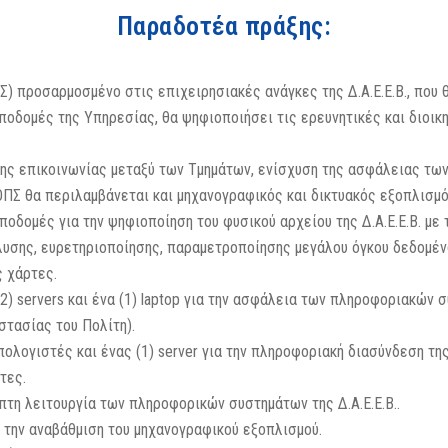
Παραδοτέα πράξης:
 προσαρμοσμένο στις επιχειρησιακές ανάγκες της Δ.Α.Ε.Ε.Β., που 
υποδομές της Υπηρεσίας, θα ψηφιοποιήσει τις ερευνητικές και διοι
της επικοινωνίας μεταξύ των Τμημάτων, ενίσχυση της ασφάλειας των
ΟΠΣ θα περιλαμβάνεται και μηχανογραφικός και δικτυακός εξοπλισμ
οδομές για την ψηφιοποίηση του φυσικού αρχείου της Δ.Α.Ε.Ε.Β. με 
υσης, ευρετηριοποίησης, παραμετροποίησης μεγάλου όγκου δεδομένω
 χάρτες.
(2) servers και ένα (1) laptop για την ασφάλεια των πληροφοριακών σ
στασίας του Πολίτη).
πολογιστές και ένας (1) server για την πληροφοριακή διασύνδεση της
τες.
πτη λειτουργία των πληροφορικών συστημάτων της Δ.Α.Ε.Ε.Β..
α την αναβάθμιση του μηχανογραφικού εξοπλισμού.