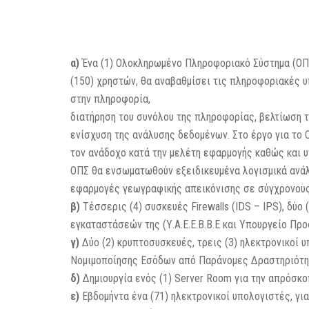
α)
Ένα (1) Ολοκληρωμένο Πληροφοριακό Σύστημα (ΟΠΣ)
(150) χρηστών, θα αναβαθμίσει τις πληροφοριακές 
στην πληροφορία,
διατήρηση του συνόλου της πληροφορίας, βελτίωση 
ενίσχυση της ανάλυσης δεδομένων. Στο έργο για το 
τον ανάδοχο κατά την μελέτη εφαρμογής καθώς και υπ
ΟΠΣ θα ενσωματωθούν εξειδικευμένα λογισμικά ανάλ
εφαρμογές γεωγραφικής απεικόνισης σε σύγχρονους
β)
Τέσσερις (4) συσκευές Firewalls (IDS – IPS), δύο 
εγκαταστάσεών της (Υ.Α.Ε.Ε.Β.Β.Ε και Υπουργείο Προ
γ)
Δύο (2) κρυπτοσυσκευές, τρεις (3) ηλεκτρονικοί υ
Νομιμοποίησης Εσόδων από Παράνομες Δραστηριότη
δ)
Δημιουργία ενός (1) Server Room για την απρόσκο
ε)
Εβδομήντα ένα (71) ηλεκτρονικοί υπολογιστές, γι