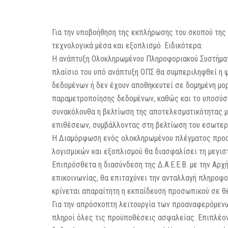
Για την υποβοήθηση της εκπλήρωσης του σκοπού της 
τεχνολογικά μέσα και εξοπλισμό. Ειδικότερα:
Η ανάπτυξη Ολοκληρωμένου Πληροφοριακού Συστήματο
πλαίσιο του υπό ανάπτυξη ΟΠΣ θα συμπεριληφθεί η 
δεδομένων ή δεν έχουν αποθηκευτεί σε δομημένη μορ
παραμετροποίησης δεδομένων, καθώς και το υποσύστ
συνακόλουθα η βελτίωση της αποτελεσματικότητας 
επιθέσεων, συμβάλλοντας στη βελτίωση του εσωτερι
Η Διαμόρφωση ενός ολοκληρωμένου πλέγματος προστ
λογισμικών και εξοπλισμού θα διασφαλίσει τη μεγισ
Επιπρόσθετα η διασύνδεση της Δ.Α.Ε.Ε.Β. με την Α
επικοινωνίας, θα επιταχύνει την ανταλλαγή πληροφ
κρίνεται απαραίτητη η εκπαίδευση προσωπικού σε θ
Για την απρόσκοπτη λειτουργία των προαναφερόμενω
πληροί όλες τις προϋποθέσεις ασφαλείας. Επιπλέον