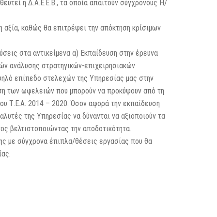
ευτεί η Δ.Α.Ε.Ε.Β., τα οποία απαιτούν σύγχρονους Η/
 αξία, καθώς θα επιτρέψει την απόκτηση κρίσιμων
ύσεις στα αντικείμενα α) Εκπαίδευση στην έρευνα
ικών ανάλυσης στρατηγικών-επιχειρησιακών
υψηλό επίπεδο στελεχών της Υπηρεσίας μας στην
ση των ωφελειών που μπορούν να προκύψουν από τη
υ Τ.Ε.Α. 2014 – 2020. Όσον αφορά την εκπαίδευση
λυτές της Υπηρεσίας να δύνανται να αξιοποιούν τα
ος βελτιστοποιώντας την αποδοτικότητα.
της με σύγχρονα έπιπλα/θέσεις εργασίας που θα
ίας.