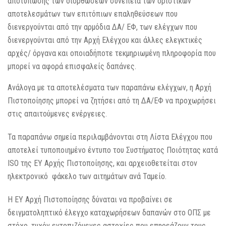
αποτύπωσης των διορθώσεων συνεπεία των οριστικών
αποτελεσμάτων των επιτόπιων επαληθεύσεων που
διενεργούνται από την αρμόδια ΔΑ/ ΕΦ, των ελέγχων που
διενεργούνται από την Αρχή Ελέγχου και άλλες ελεγκτικές
αρχές/ όργανα και οποιαδήποτε τεκμηριωμένη πληροφορία που
μπορεί να αφορά επισφαλείς δαπάνες.
Ανάλογα με τα αποτελέσματα των παραπάνω ελέγχων, η Αρχή
Πιστοποίησης μπορεί να ζητήσει από τη ΔΑ/ΕΦ να προχωρήσει
στις απαιτούμενες ενέργειες.
Τα παραπάνω σημεία περιλαμβάνονται στη Λίστα Ελέγχου που
αποτελεί τυποποιημένο έντυπο του Συστήματος Ποιότητας κατά
ISO της ΕΥ Αρχής Πιστοποίησης, και αρχειοθετείται στον
ηλεκτρονικό φάκελο των αιτημάτων ανά Ταμείο.
Η ΕΥ Αρχή Πιστοποίησης δύναται να προβαίνει σε
δειγματοληπτικό έλεγχο καταχωρήσεων δαπανών στο ΟΠΣ με
στόχο, τυχόν εντοπιζόμενες αστοχίες που επηρεάζουν τους