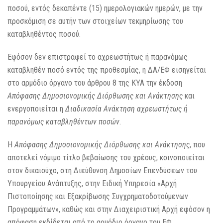
ποσού, εντός δεκαπέντε (15) ημερολογιακών ημερών, με την
προσκόμιση σε αυτήν των στοιχείων τεκμηρίωσης του
καταβληθέντος ποσού.
Εφόσον δεν επιστραφεί το αχρεωστήτως ή παρανόμως
καταβληθέν ποσό εντός της προθεσμίας, η ΔΑ/ΕΦ εισηγείται
στο αρμόδιο όργανο του άρθρου 8 της ΚΥΑ την έκδοση
Απόφασης Δημοσιονομικής Διόρθωσης και Ανάκτησης
και
ενεργοποιείται η
Διαδικασία Ανάκτηση αχρεωστήτως ή
παρανόμως καταβληθέντων ποσών
.
Η
Απόφασης Δημοσιονομικής Διόρθωσης και Ανάκτησης
, που
αποτελεί νόμιμο τίτλο βεβαίωσης του χρέους, κοινοποιείται
στον δικαιούχο, στη Διεύθυνση Δημοσίων Επενδύσεων του
Υπουργείου Ανάπτυξης, στην Ειδική Υπηρεσία «Αρχή
Πιστοποίησης και Εξακρίβωσης Συγχρηματοδοτούμενων
Προγραμμάτων», καθώς και στην Διαχειριστική Αρχή εφόσον η
απόφαση εκδίδεται από το αρμόδιο όργανο του ΕΦ.