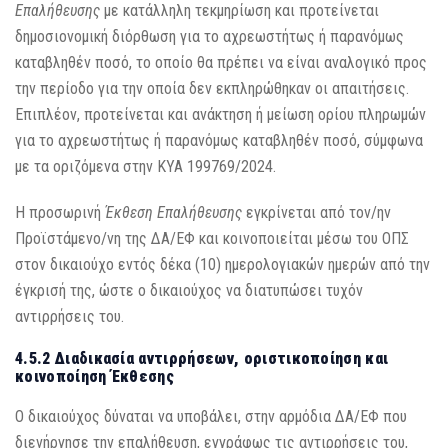
Επαλήθευσης
με κατάλληλη τεκμηρίωση και προτείνεται
δημοσιονομική διόρθωση για το αχρεωστήτως ή παρανόμως
καταβληθέν ποσό, το οποίο θα πρέπει να είναι αναλογικό προς
την περίοδο για την οποία δεν εκπληρώθηκαν οι απαιτήσεις.
Επιπλέον, προτείνεται και ανάκτηση ή μείωση ορίου πληρωμών
για το αχρεωστήτως ή παρανόμως καταβληθέν ποσό, σύμφωνα
με τα οριζόμενα στην ΚΥΑ 199769/2024.
Η προσωρινή
Έκθεση Επαλήθευσης
εγκρίνεται από τον/ην
Προϊστάμενο/νη της ΔΑ/ΕΦ και κοινοποιείται μέσω του ΟΠΣ
στον δικαιούχο εντός δέκα (10) ημερολογιακών ημερών από την
έγκρισή της, ώστε ο δικαιούχος να διατυπώσει τυχόν
αντιρρήσεις του.
4.5.2 Διαδικασία αντιρρήσεων, οριστικοποίηση και
κοινοποίηση Έκθεσης
Ο δικαιούχος δύναται να υποβάλει, στην αρμόδια ΔΑ/ΕΦ που
διενήργησε την επαλήθευση, εγγράφως τις αντιρρήσεις του,