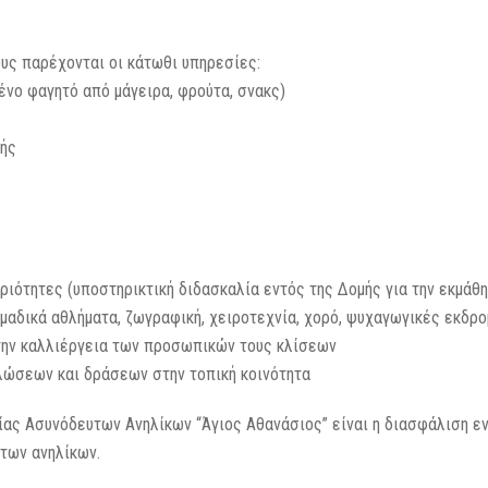
υς παρέχονται οι κάτωθι υπηρεσίες:
ένο φαγητό από μάγειρα, φρούτα, σνακς)
νής
ριότητες (υποστηρικτική διδασκαλία εντός της Δομής για την εκμάθη
μαδικά αθλήματα, ζωγραφική, χειροτεχνία, χορό, ψυχαγωγικές εκδρο
την καλλιέργεια των προσωπικών τους κλίσεων
λώσεων και δράσεων στην τοπική κοινότητα
ίας Ασυνόδευτων Ανηλίκων “Άγιος Αθανάσιος” είναι η διασφάλιση ε
υτων ανηλίκων.