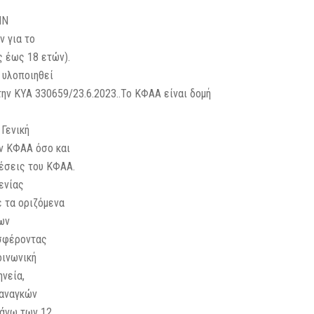
ΗΝ
ν για το
ς έως 18 ετών).
 υλοποιηθεί
ην ΚΥΑ 330659/23.6.2023..Το ΚΦΑΑ είναι δομή
Γενική
ων ΚΦΑΑ όσο και
θέσεις του ΚΦΑΑ.
ενίας
 τα οριζόμενα
ων
οσφέροντας
οινωνική
ηνεία,
 αναγκών
 άνω των 12