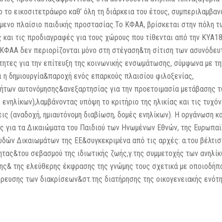
ο το εικοσιτετράωρο καθ’ όλη τη διάρκεια του έτους, συμπεριλαμβα
ενο πλαίσιο παιδικής προστασίας.Το ΚΦΑΑ, βρίσκεται στην πόλη τ
 και τις προδιαγραφές για τους χώρους που τίθενται από την ΚΥΑ18
υ ΚΦΑΑ δεν περιορίζονται μόνο στη στέγαση&τη σίτιση των ασυνόδε
ητες για την επίτευξη της κοινωνικής ενσωμάτωσης, σύμφωνα με τ
ι η δημιουργία&παροχή ενός επαρκούς πλαισίου φιλοξενίας,
ήτων αυτονόμησης&ανεξαρτησίας για την προετοιμασία μετάβασης τ
 ενηλίκων),λαμβάνοντας υπόψη το κριτήριο της ηλικίας και τις τυχόν
ς (αναδοχή, ημιαυτόνομη διαβίωση, δομές ενηλίκων). Η οργάνωση κα
ς για τα Δικαιώματα του Παιδιού των Ηνωμένων Εθνών, της Ευρωπα
δών Δικαιωμάτων της ΕΕ&συγκεκριμένα από τις αρχές: α.του βέλτισ
ητας&του σεβασμού της ιδιωτικής ζωής,γ.της συμμετοχής των ανηλί
ης& της ελεύθερης έκφρασης της γνώμης τους σχετικά με οποιοδήπ
όρευσης των διακρίσεων&στ.της διατήρησης της οικογενειακής ενότ