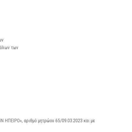
ων
 όλων των
:
ΗΠΕΙΡΟ», αριθμό μητρώου 65/09.03.2023 και με