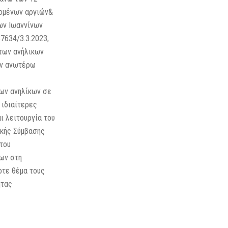
νομένων αργιών&
ων Ιωαννίνων
7634/3.3.2023,
υτων ανήλικων
ην ανωτέρω
ων ανηλίκων σε
 ιδιαίτερες
ι λειτουργία του
ϊκής Σύμβασης
του
κων στη
οτε θέμα τους
ητας