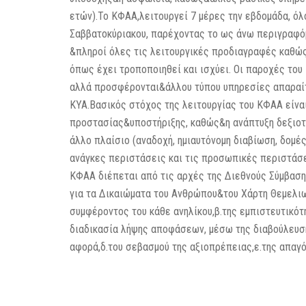
ετών).Το ΚΦΑΑ,λειτουργεί 7 μέρες την εβδομάδα, όλ
Σαββατοκύριακου, παρέχοντας το ως άνω περιγραφόμ
&πληροί όλες τις λειτουργικές προδιαγραφές καθώς
όπως έχει τροποποιηθεί και ισχύει. Οι παροχές το
αλλά προσφέρονται&άλλου τύπου υπηρεσίες απαραίτ
ΚΥΑ.Βασικός στόχος της λειτουργίας του ΚΦΑΑ είνα
προστασίας&υποστήριξης, καθώς&η ανάπτυξη δεξιοτ
άλλο πλαίσιο (αναδοχή, ημιαυτόνομη διαβίωση, δομές
ανάγκες περιστάσεις και τις προσωπικές περιστάσει
ΚΦΑΑ διέπεται από τις αρχές της Διεθνούς Σύμβαση
για τα Δικαιώματα του Ανθρώπου&του Χάρτη Θεμελιω
συμφέροντος του κάθε ανηλίκου,β.της εμπιστευτικότ
διαδικασία λήψης αποφάσεων, μέσω της διαβούλευσ
αφορά,δ.του σεβασμού της αξιοπρέπειας,ε.της απαγ