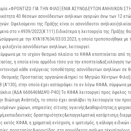
πωνυμία «ΦΡΟΝΤΙΖΩ ΓΙΑ ΤΗΝ ΦΙΛΟΞΕΝΙΑ ΑΣΥΝΟΔΕΥΤΩΝ ΑΝΗΛΙΚΩΝ ΣΤ
αμικότητα 40 θέσεων ασυνόδευτων ανήλικων αγοριών άνω των 12 ετώ
ηνών. Ωφελούμενοι της Πράξης είναι οι ασυνόδευτοι ανήλικοι(ηλικία
μενα στο ν.4939/2022(Α΄111).Ειδικότερα η λειτουργία της Πράξης θα
&σύμφωνα με την ΚΥΑ187634/03.03.2023, η οποία τροποποιήθηκε με τ
η φιλοξενία ασυνόδευτων ανηλίκων, λειτουργεί
Σύμφωνα με το ισχύον θεσμικό πλαίσιο το ΚΦΑΑ εποπτεύεται από τη 
ασίας, η οποία είναι αρμόδια τόσο για την εποπτεία&αξιολόγηση τ
 συντονισμό κάθε ενέργειας τοποθέτησης ασυνόδευτων ανηλίκων σε 
αι Θεσμικής Προστασίας οργανώνει&τηρεί το Μητρώο Κέντρων Φιλοξ
 (Α’130), στην οποία έχει καταγράφει το εν λόγω ΚΦΑΑ, σύμφωνα με
 Εγκύκλιο (ΑΔΑ 66Θ646ΜΔΨΟ-Ρ4Ο).Το ΚΦΑΑ λειτουργεί προς όφελος τ
ν Βιώσιμη Ανάπτυξη, το οποίο έχει αναλάβει τη λειτουργία του πρ
σμένων χώρων, υπηρεσίες σίτισης υγιεινής&καθαριότητας,η ψυχοκ
ομή,εκπαιδευτικές δραστηριότητες&επαγγελματική κατάρτιση,η διερμ
εκτός ΚΦΑΑ, η χρηματική ενίσχυση, ο ιματισμός, η κάλυψη ειδικών
ίες προστασίας&φροντίδας στα ασυνόδευτα ανήλικα τέκνα(αγόρια