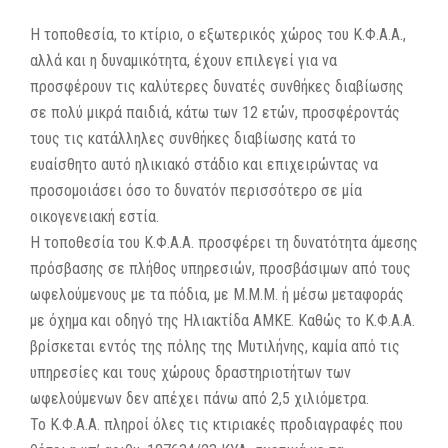
Η τοποθεσία, το κτίριο, ο εξωτερικός χώρος του Κ.Φ.Α.Α.,
αλλά και η δυναμικότητα, έχουν επιλεγεί για να
προσφέρουν τις καλύτερες δυνατές συνθήκες διαβίωσης
σε πολύ μικρά παιδιά, κάτω των 12 ετών, προσφέροντάς
τους τις κατάλληλες συνθήκες διαβίωσης κατά το
ευαίσθητο αυτό ηλικιακό στάδιο και επιχειρώντας να
προσομοιάσει όσο το δυνατόν περισσότερο σε μία
οικογενειακή εστία.
Η τοποθεσία του Κ.Φ.Α.Α. προσφέρει τη δυνατότητα άμεσης
πρόσβασης σε πλήθος υπηρεσιών, προσβάσιμων από τους
ωφελούμενους με τα πόδια, με Μ.Μ.Μ. ή μέσω μεταφοράς
με όχημα και οδηγό της Ηλιακτίδα ΑΜΚΕ. Καθώς το Κ.Φ.Α.Α.
βρίσκεται εντός της πόλης της Μυτιλήνης, καμία από τις
υπηρεσίες και τους χώρους δραστηριοτήτων των
ωφελούμενων δεν απέχει πάνω από 2,5 χιλιόμετρα.
Το Κ.Φ.Α.Α. πληροί όλες τις κτιριακές προδιαγραφές που