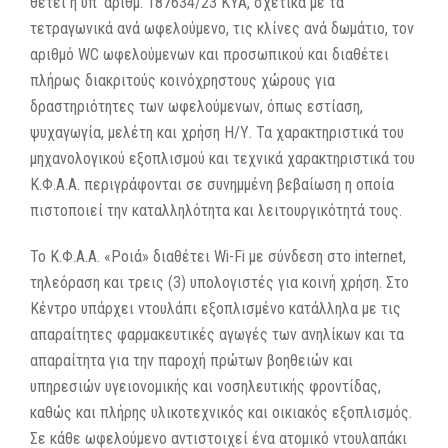
θέτει η υπ’ αριθμ. 187634/23 ΚΥΑ, σχετικά με τα
τετραγωνικά ανά ωφελούμενο, τις κλίνες ανά δωμάτιο, τον
αριθμό WC ωφελούμενων και προσωπικού και διαθέτει
πλήρως διακριτούς κοινόχρηστους χώρους για
δραστηριότητες των ωφελούμενων, όπως εστίαση,
ψυχαγωγία, μελέτη και χρήση Η/Υ. Τα χαρακτηριστικά του
μηχανολογικού εξοπλισμού και τεχνικά χαρακτηριστικά του
Κ.Φ.Α.Α. περιγράφονται σε συνημμένη βεβαίωση η οποία
πιστοποιεί την καταλληλότητα και λειτουργικότητά τους.
Το Κ.Φ.Α.Α. «Ροιά» διαθέτει Wi-Fi με σύνδεση στο internet,
τηλεόραση και τρεις (3) υπολογιστές για κοινή χρήση. Στο
Κέντρο υπάρχει ντουλάπι εξοπλισμένο κατάλληλα με τις
απαραίτητες φαρμακευτικές αγωγές των ανηλίκων και τα
απαραίτητα για την παροχή πρώτων βοηθειών και
υπηρεσιών υγειονομικής και νοσηλευτικής φροντίδας,
καθώς και πλήρης υλικοτεχνικός και οικιακός εξοπλισμός.
Σε κάθε ωφελούμενο αντιστοιχεί ένα ατομικό ντουλαπάκι