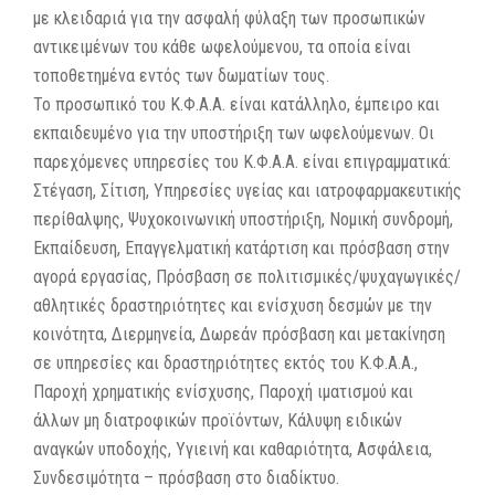
με κλειδαριά για την ασφαλή φύλαξη των προσωπικών
αντικειμένων του κάθε ωφελούμενου, τα οποία είναι
τοποθετημένα εντός των δωματίων τους.
Το προσωπικό του Κ.Φ.Α.Α. είναι κατάλληλο, έμπειρο και
εκπαιδευμένο για την υποστήριξη των ωφελούμενων. Οι
παρεχόμενες υπηρεσίες του Κ.Φ.Α.Α. είναι επιγραμματικά:
Στέγαση, Σίτιση, Υπηρεσίες υγείας και ιατροφαρμακευτικής
περίθαλψης, Ψυχοκοινωνική υποστήριξη, Νομική συνδρομή,
Εκπαίδευση, Επαγγελματική κατάρτιση και πρόσβαση στην
αγορά εργασίας, Πρόσβαση σε πολιτισμικές/ψυχαγωγικές/
αθλητικές δραστηριότητες και ενίσχυση δεσμών με την
κοινότητα, Διερμηνεία, Δωρεάν πρόσβαση και μετακίνηση
σε υπηρεσίες και δραστηριότητες εκτός του Κ.Φ.Α.Α.,
Παροχή χρηματικής ενίσχυσης, Παροχή ιματισμού και
άλλων μη διατροφικών προϊόντων, Κάλυψη ειδικών
αναγκών υποδοχής, Υγιεινή και καθαριότητα, Ασφάλεια,
Συνδεσιμότητα – πρόσβαση στο διαδίκτυο.