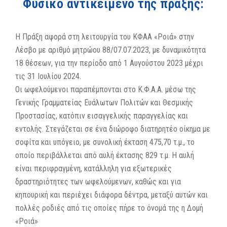
Φυσικό αντικείμενο της πράξης:
Η Πράξη αφορά στη λειτουργία του ΚΦΑΑ «Ροιά» στην
Λέσβο με αριθμό μητρώου 88/07.07.2023, με δυναμικότητα
18 θέσεων, για την περίοδο από 1 Αυγούστου 2023 μέχρι
τις 31 Ιουλίου 2024.
Οι ωφελούμενοι παραπέμπονται στο Κ.Φ.Α.Α. µέσω της
Γενικής Γραμματείας Ευάλωτων Πολιτών και Θεσμικής
Προστασίας, κατόπιν εισαγγελικής παραγγελίας και
εντολής. Στεγάζεται σε ένα διώροφο διατηρητέο οίκημα με
σοφίτα και υπόγειο, με συνολική έκταση 475,70 τ.μ., το
οποίο περιβάλλεται από αυλή έκτασης 829 τ.μ. Η αυλή
είναι περιφραγμένη, κατάλληλη για εξωτερικές
δραστηριότητες των ωφελούμενων, καθώς και για
κηπουρική και περιέχει διάφορα δέντρα, μεταξύ αυτών και
πολλές ροδιές από τις οποίες πήρε το όνομά της η Δομή
«Ροιά»