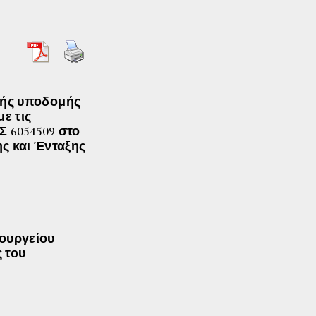
κής υποδομής
ε τις
Σ 6054509 στο
ς και Ένταξης
πουργείου
 του