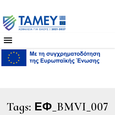
Tags: ΕΦ_BMVI_007