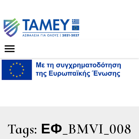
Tags: ΕΦ_BMVI_008