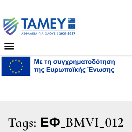
Tags: ΕΦ_BMVI_012