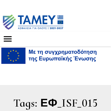
Tags: ΕΦ_ISF_015