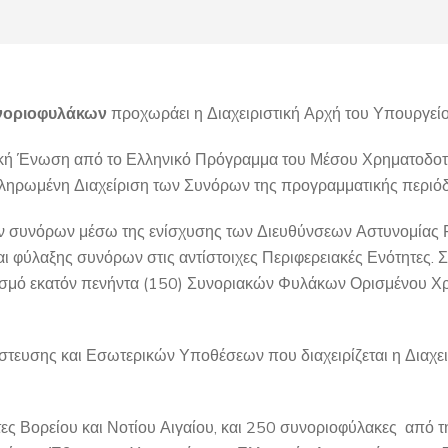
νοριοφ
υλάκων
προχωράει η Διαχειριστική Αρχή του Υπουργεί
ή Ένωση από το Ελληνικό Πρόγραμμα του Μέσου Χρηματοδοτική
οκληρωμένη Διαχείριση των Συνόρων της προγραμματικής περι
ν συνόρων μέσω της ενίσχυσης των Διευθύνσεων Αστυνομίας Ρ
αι φύλαξης συνόρων στις αντίστοιχες Περιφερειακές Ενότητες.
ισμό εκατόν πενήντα (150) Συνοριακών Φυλάκων Ορισμένου Χρό
νάστευσης και Εσωτερικών Υποθέσεων που διαχειρίζεται η Διαχ
ες Βορείου και Νοτίου Αιγαίου, και 250 συνοριοφύλακες από