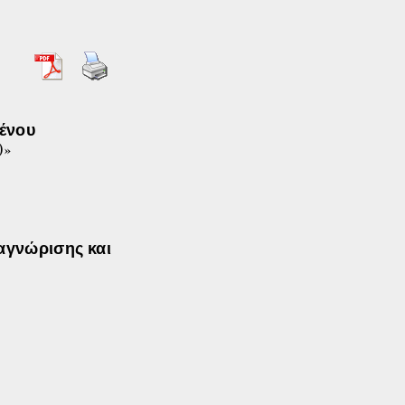
μένου
)»
αγνώρισης και