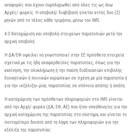
αναφορές που έχουν συμπληρωθεί από όλες τις ως άνω
Αρχές/ φορείς. Η υποβολή/ διαβίβαση γίνεται εντός δυο (2)
μηνών από το τέλος κάθε τριμήνου, μέσω του IMS.
4.3 Καταχώριση και υποβολή στοιχείων παρατυπιών μετά την
αρχική υποβολή
Η ΔΑ/ΕΦ οφείλει να γνωστοποιεί στην ΕΕ πρόσθετα στοιχεία
σχετικά με τις ήδη αναφερθείσες παρατυπίες, όπως για την
εκκίνηση, την ολοκλήρωση ή την παύση διαδικασιών επιβολής
διοικητικών ή ποινικών κυρώσεων σε σχέση με μία παρατυπία ή
για την «εξέλιξη» μίας παρατυπίας σε υπόνοια απάτης ή απάτη.
Η καταχώριση των πρόσθετων πληροφοριών στο IMS γίνεται
από την Αρχή/ φορέα (ΔΑ, ΕΦ, ΑΕ) που ήταν υπεύθυνη/ος για την
αρχική καταχώριση της παρατυπίας στο σύστημα, και γίνεται το
συντομότερο δυνατό από τη λήψη των πληροφοριών για την
εξέλιξη της παρατυπίας.