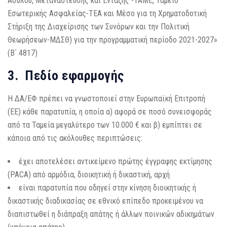
Ασύλου, Μετανάστευσης και Ένταξης -ΤΑΜΕ, Ταμείο
Εσωτερικής Ασφαλείας-ΤΕΑ και Μέσο για τη Χρηματοδοτική
Στήριξη της Διαχείρισης των Συνόρων και την Πολιτική
Θεωρήσεων-ΜΔΣΘ) για την προγραμματική περίοδο 2021-2027»
(Β΄ 4817)
3. Πεδίο εφαρμογής
Η ΔΑ/ΕΦ πρέπει να γνωστοποιεί στην Ευρωπαϊκή Επιτροπή
(ΕΕ) κάθε παρατυπία, η οποία α) αφορά σε ποσό συνεισφοράς
από τα Ταμεία μεγαλύτερο των 10.000 € και β) εμπίπτει σε
κάποια από τις ακόλουθες περιπτώσεις:
έχει αποτελέσει αντικείμενο πρώτης έγγραφης εκτίμησης
(PACA) από αρμόδια, διοικητική ή δικαστική, αρχή
είναι παρατυπία που οδηγεί στην κίνηση διοικητικής ή
δικαστικής διαδικασίας σε εθνικό επίπεδο προκειμένου να
διαπιστωθεί η διάπραξη απάτης ή άλλων ποινικών αδικημάτων