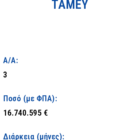
ΤΑΜΕΥ
Α/Α:
3
Ποσό (με ΦΠΑ):
16.740.595 €
Διάρκεια (μήνες):